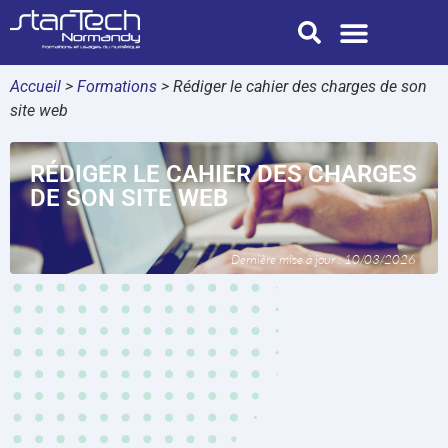
Nos formations
Je suis une entreprise
Je suis une collectivité
starTech Normandy
Accueil
>
Formations
>
Rédiger le cahier des charges de son
site web
RÉDIGER LE CAHIER DES CHARGES
DE SON SITE WEB
Dernière mise à jour : 10/03/2026