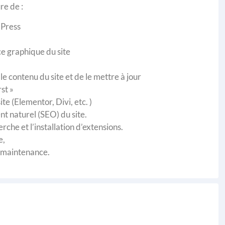
re de :
dPress
e graphique du site
e contenu du site et de le mettre à jour
st »
te (Elementor, Divi, etc. )
t naturel (SEO) du site.
rche et l’installation d’extensions.
e,
a maintenance.