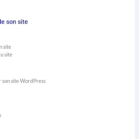
de son site
 site
u site
ur son site WordPress
s