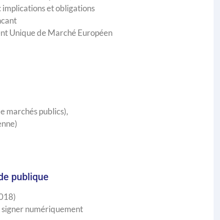
 implications et obligations
ncant
ent Unique de Marché Européen
e marchés publics),
enne)
de publique
2018)
r, signer numériquement