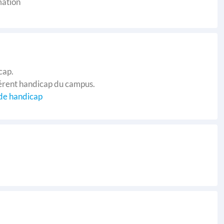
mation
cap.
férent handicap du campus.
 de handicap