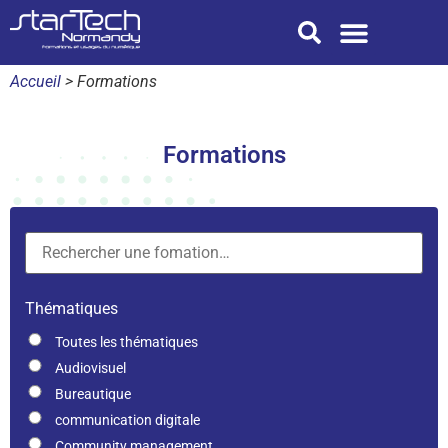
Nos formations
Je suis une entreprise
Je suis une collectivité
starTech Normandy
Accueil
>
Formations
Formations
Thématiques
Toutes les thématiques
Audiovisuel
Bureautique
communication digitale
Community management